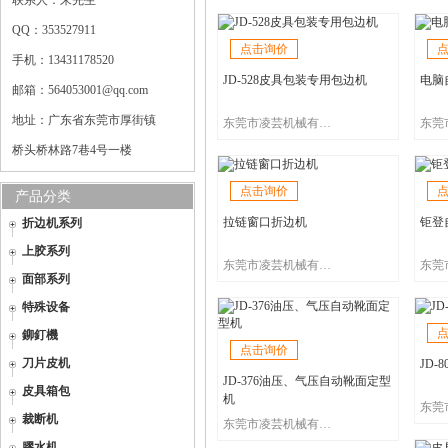
联系人：朱先生
QQ：353527911
点击询价
手机：13431178520
JD-528皮具包装专用包边机
电脑
邮箱：564053001@qq.com
地址：广东省东莞市厚街镇
东莞市凌芸机械有限公司
桥头桥林路7巷4号一楼
点击询价
产品分类
拉链窗口折边机
钜登
折边机系列
上胶系列
东莞市凌芸机械有限公司
面部系列
特殊设备
鉚釘機
点击询价
刀片皮机
JD-
JD-376油压、气压自动靴面定型
皮具箱包
机
裁断机
东莞市凌芸机械有限公司
膠水机